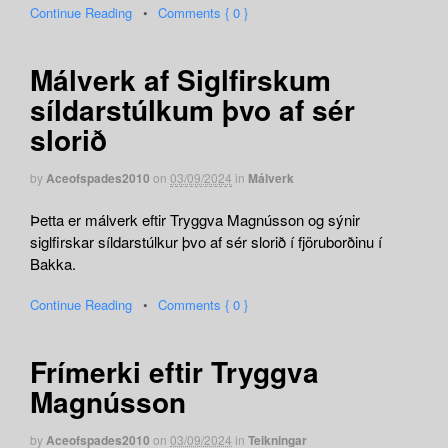
Continue Reading
•
Comments { 0 }
Málverk af Siglfirskum
síldarstúlkum þvo af sér
slorið
by
Aceofspades2010
on
03/09/2024
in
Málverk
Þetta er málverk eftir Tryggva Magnússon og sýnir
siglfirskar síldarstúlkur þvo af sér slorið í fjöruborðinu í
Bakka.
Continue Reading
•
Comments { 0 }
Frímerki eftir Tryggva
Magnússon
by
Aceofspades2010
on
03/09/2024
in
Teikningar