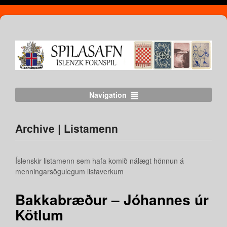
Navigation
Archive | Listamenn
Íslenskir listamenn sem hafa komið nálægt hönnun á
menningarsögulegum listaverkum
Bakkabræður – Jóhannes úr
Kötlum