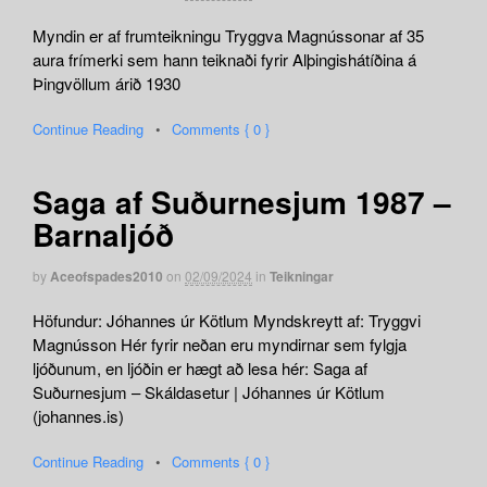
Myndin er af frumteikningu Tryggva Magnússonar af 35
aura frímerki sem hann teiknaði fyrir Alþingishátíðina á
Þingvöllum árið 1930
Continue Reading
•
Comments { 0 }
Saga af Suðurnesjum 1987 –
Barnaljóð
by
Aceofspades2010
on
02/09/2024
in
Teikningar
Höfundur: Jóhannes úr Kötlum Myndskreytt af: Tryggvi
Magnússon Hér fyrir neðan eru myndirnar sem fylgja
ljóðunum, en ljóðin er hægt að lesa hér: Saga af
Suðurnesjum – Skáldasetur | Jóhannes úr Kötlum
(johannes.is)
Continue Reading
•
Comments { 0 }