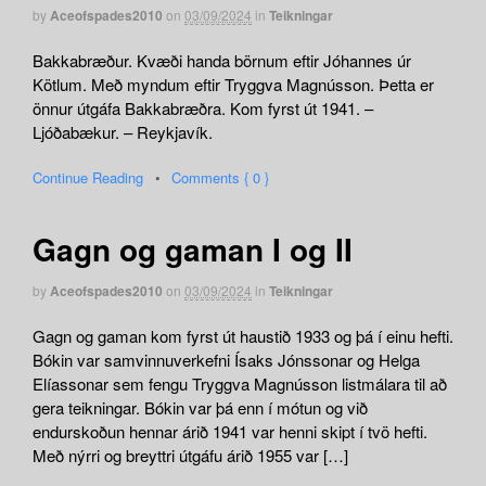
by
Aceofspades2010
on
03/09/2024
in
Teikningar
Bakkabræður. Kvæði handa börnum eftir Jóhannes úr
Kötlum. Með myndum eftir Tryggva Magnússon. Þetta er
önnur útgáfa Bakkabræðra. Kom fyrst út 1941. –
Ljóðabækur. – Reykjavík.
Continue Reading
•
Comments { 0 }
Gagn og gaman I og II
by
Aceofspades2010
on
03/09/2024
in
Teikningar
Gagn og gaman kom fyrst út haustið 1933 og þá í einu hefti.
Bókin var samvinnuverkefni Ísaks Jónssonar og Helga
Elíassonar sem fengu Tryggva Magnússon listmálara til að
gera teikningar. Bókin var þá enn í mótun og við
endurskoðun hennar árið 1941 var henni skipt í tvö hefti.
Með nýrri og breyttri útgáfu árið 1955 var […]