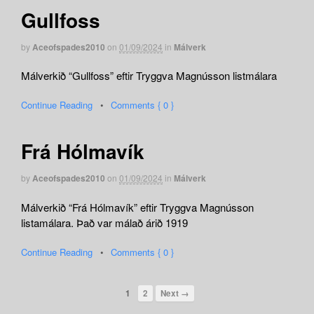
Gullfoss
by
Aceofspades2010
on
01/09/2024
in
Málverk
Málverkið “Gullfoss” eftir Tryggva Magnússon listmálara
Continue Reading
•
Comments { 0 }
Frá Hólmavík
by
Aceofspades2010
on
01/09/2024
in
Málverk
Málverkið “Frá Hólmavík” eftir Tryggva Magnússon
listamálara. Það var málað árið 1919
Continue Reading
•
Comments { 0 }
1
2
Next →