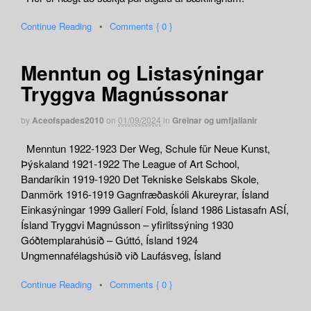
Continue Reading
•
Comments { 0 }
Menntun og Listasýningar
Tryggva Magnússonar
by
Aceofspades2010
on
01/09/2024
in
Greinar og umfjallanir
Menntun 1922-1923 Der Weg, Schule für Neue Kunst,
Þýskaland 1921-1922 The League of Art School,
Bandaríkin 1919-1920 Det Tekniske Selskabs Skole,
Danmörk 1916-1919 Gagnfræðaskóli Akureyrar, Ísland
Einkasýningar 1999 Gallerí Fold, Ísland 1986 Listasafn ASÍ,
Ísland Tryggvi Magnússon – yfirlitssýning 1930
Góðtemplarahúsið – Gúttó, Ísland 1924
Ungmennafélagshúsið við Laufásveg, Ísland
Continue Reading
•
Comments { 0 }