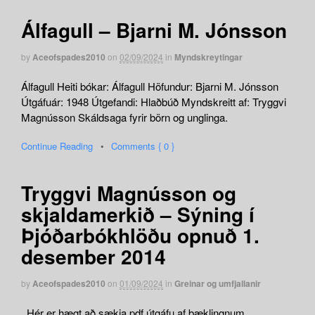
Álfagull – Bjarni M. Jónsson
by
Aceofspades2010
on
02/09/2024
in
Myndskreytingar
Álfagull Heiti bókar: Álfagull Höfundur: Bjarni M. Jónsson
Útgáfuár: 1948 Útgefandi: Hlaðbúð Myndskreitt af: Tryggvi
Magnússon Skáldsaga fyrir börn og unglinga.
Continue Reading
•
Comments { 0 }
Tryggvi Magnússon og
skjaldamerkið – Sýning í
Þjóðarbókhlöðu opnuð 1.
desember 2014
by
Aceofspades2010
on
01/09/2024
in
Greinar og umfjallanir
Hér er hægt að sækja pdf útgáfu af bæklingnum.