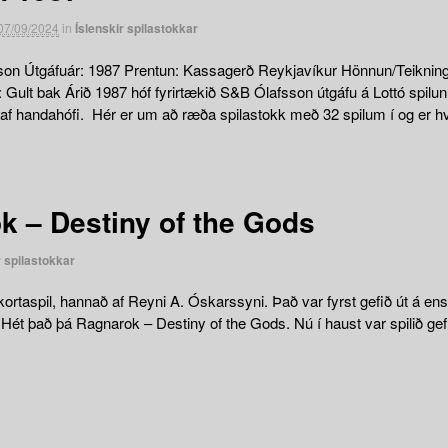
07/09/2024
in
Íslenskir spilastokkar
on Útgáfuár: 1987 Prentun: Kassagerð Reykjavíkur Hönnun/Teikning: ?
ir: Gult bak Árið 1987 hóf fyrirtækið S&B Ólafsson útgáfu á Lottó spil
lur af handahófi. Hér er um að ræða spilastokk með 32 spilum í og er hv
k – Destiny of the Gods
r spilastokkar
rtaspil, hannað af Reyni A. Óskarssyni. Það var fyrst gefið út á ensk
ét það þá Ragnarok – Destiny of the Gods. Nú í haust var spilið gef