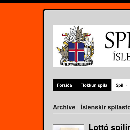
Forsíða
Flokkun spila
Spil
Archive | Íslenskir spilast
Lottó spil