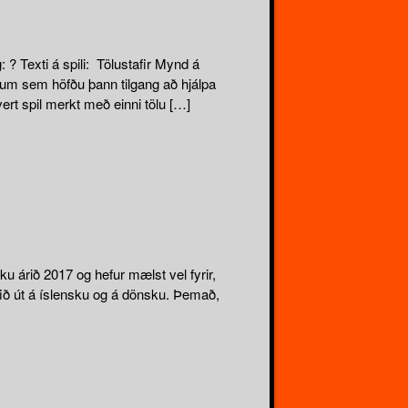
 Texti á spili: Tölustafir Mynd á
unum sem höfðu þann tilgang að hjálpa
ert spil merkt með einni tölu […]
u árið 2017 og hefur mælst vel fyrir,
ið út á íslensku og á dönsku. Þemað,