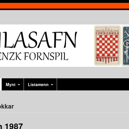
Mynt
Listamenn
okkar
in 1987