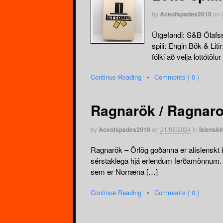
by
Aceofspades2010
on
Útgefandi: S&B Ólafss
spili: Engin Bök & Lit
fólki að velja lottótö
Continue Reading
•
Comments { 0 }
Ragnarök / Ragnaro
by
Aceofspades2010
on
21/08/2024
in
Íslenski
Ragnarök – Örlög goðanna er alíslenskt ko
sérstaklega hjá erlendum ferðamönnum. H
sem er Norræna […]
Continue Reading
•
Comments { 0 }