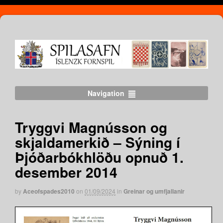
Navigation
Tryggvi Magnússon og
skjaldamerkið – Sýning í
Þjóðarbókhlöðu opnuð 1.
desember 2014
by
Aceofspades2010
on
01/09/2024
in
Greinar og umfjallanir