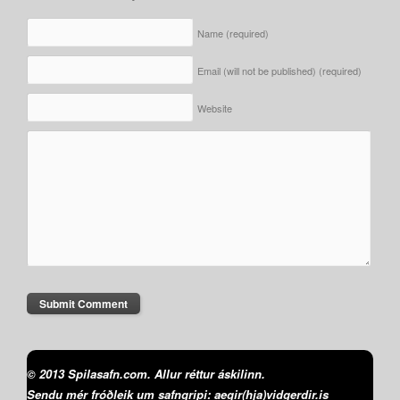
Name
(required)
Email (will not be published)
(required)
Website
© 2013 Spilasafn.com. Allur réttur áskilinn.
Sendu mér fróðleik um safngripi: aegir(hja)vidgerdir.is