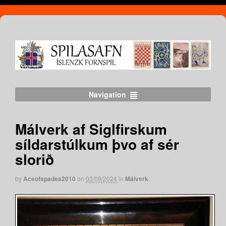
Navigation
Málverk af Siglfirskum
síldarstúlkum þvo af sér
slorið
by
Aceofspades2010
on
03/09/2024
in
Málverk