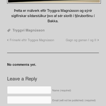
Þetta er málverk eftir Tryggva Magnússon og sýnir
siglfirskar síldarstúlkur þvo af sér slorið í fjöruborðinu í
Bakka.
Tryggvi Magnússon
Frímerki eftir Tryggva Magnússon
Gagn og gaman I og II
No comments yet.
Leave a Reply
Name
(required)
Email (will not be published)
(required)