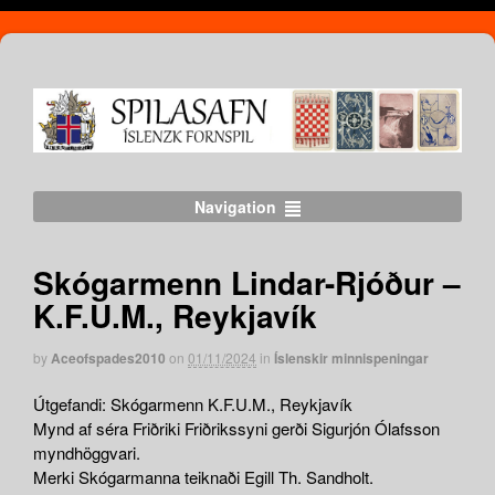
Navigation
Skógarmenn Lindar-Rjóður –
K.F.U.M., Reykjavík
by
Aceofspades2010
on
01/11/2024
in
Íslenskir minnispeningar
Útgefandi: Skógarmenn K.F.U.M., Reykjavík
Mynd af séra Friðriki Friðrikssyni gerði Sigurjón Ólafsson
myndhöggvari.
Merki Skógarmanna teiknaði Egill Th. Sandholt.