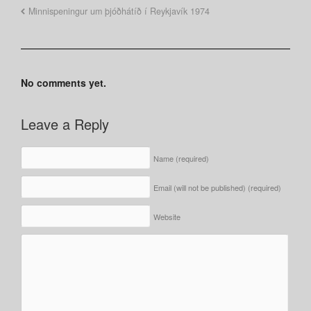
Minnispeningur um þjóðhátíð í Reykjavík 1974
No comments yet.
Leave a Reply
Name
(required)
Email (will not be published)
(required)
Website