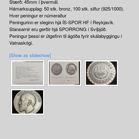
Stærð: 45mm í þvermál.
Hámarksupplag: 50 stk. bronz, 100 stk. silfur (925/1000).
Hver peningur er númeraður
Peningurinn er sleginn hjá ÍS-SPOR HF í Reykjavík.
Stansarnir eru gerðir hjá SPORRONG í Svíþjóð.
Peningur þessi er útgefinn til ágóða fyrir skálabyggingu í
Vatnaskógi.
[Show as slideshow]