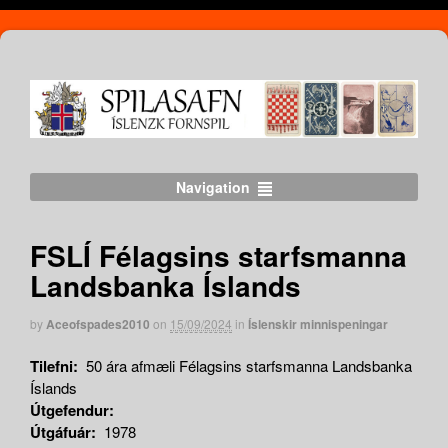
Navigation
FSLÍ Félagsins starfsmanna
Landsbanka Íslands
by
Aceofspades2010
on
15/09/2024
in
Íslenskir minnispeningar
Tilefni:
50 ára afmæli Félagsins starfsmanna Landsbanka
Íslands
Útgefendur:
Útgáfuár:
1978