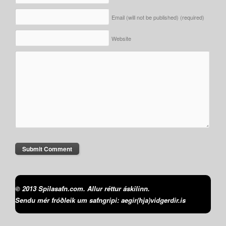
Email (will not be published)
(required)
Website
© 2013 Spilasafn.com. Allur réttur áskilinn.
Sendu mér fróðleik um safngripi: aegir(hja)vidgerdir.is