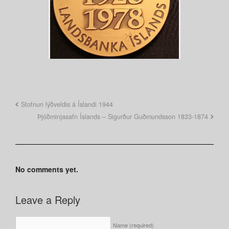
Stofnun lýðveldis á Íslandi 1944
Þjóðminjasafn Íslands – Sigurður Guðmundsson 1833-1874
No comments yet.
Leave a Reply
Name
(required)