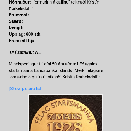
Hönnuður:
“ormurinn á gullinu” teiknaði Kristín
Þorkelsdóttir
Frummót:
Stærð:
Þyngd:
Upplag: 800 stk
Framleitt hjá:
Til í safninu:
NEI
Minnispeningur í tilefni 50 ára afmæli Félagsins
starfsmanna Landsbanka Íslands. Merki félagsins,
“ormurinn á gullinu” teiknaði Kristín Þorkelsdóttir
[Show picture list]