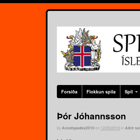
Forsíða
Flokkun spila
Spil
Þór Jóhannsson
by
Aceofspades2010
on
12/05/2013
in
Aðrir sa