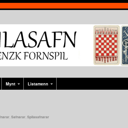
Mynt
Listamenn
fnarar
,
Safnarar
,
Spilasafnarar