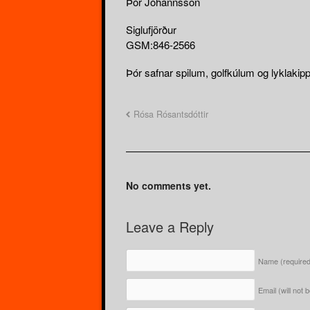
Þór Jóhannsson
Siglufjörður
GSM:846-2566
Þór safnar spilum, golfkúlum og lyklakip
Rósa Rósantsdóttir
No comments yet.
Leave a Reply
Name
(require
Email (will not